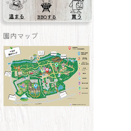
温まる
買う
BBQする
​園内マップ