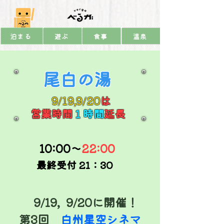
泊まる
遊ぶ
食事
温泉
尾白の湯
​ 9/19,9/20
は
営業時間
１時間
延長
​10:00～
22:00
​最終受付 21：30
9/19, 9/20に開催！
​第3回
白州星空シネマ