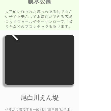
​親水公園
人工的に作られた流れのある池で小さ
い子でも安心して水遊びができる広場
ロックウォールやターザンロープ、滑
り台などのアスレチックもあります。
尾白川えん堤
べるがに隣接する一級河川”尾白川”は名水百