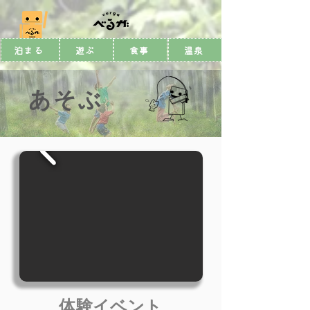
泊まる
遊ぶ
食事
温泉
あそぶ
体験イベント