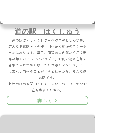
​道の駅 はくしゅう
「道の駅はくしゅう」は白州の里のどまんなか、
雄大な甲斐駒ヶ岳の登山口へ続く絶好のロケーシ
ョンにあります。毎日、周辺の大自然から届く新
鮮な旬のおいしいがいっぱい。お買い物と白州の
名水にふれながらゆったり休憩もできます。ここ
に来れば白州のことがいちどに分かる、そんな道
の駅です。
北杜の旅の玄関口として、思い出づくりにぜひお
立ち寄りください。
詳しく