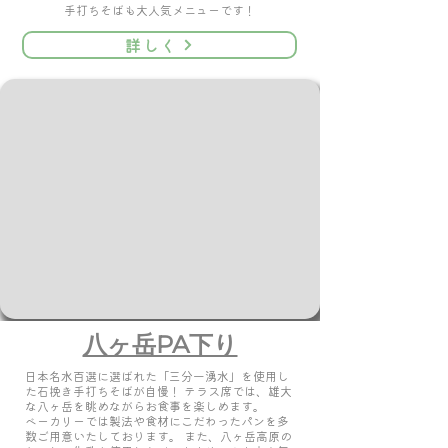
手打ちそばも大人気メニューです！
詳しく
八ヶ岳PA下り
日本名水百選に選ばれた「三分一湧水」を使用し
た石挽き手打ちそばが自慢！ テラス席では、雄大
な八ヶ岳を眺めながらお食事を楽しめます。
​ベーカリーでは製法や食材にこだわったパンを多
数ご用意いたしております。 また、八ヶ岳高原の