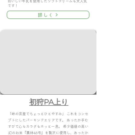
おいしい牛乳を使用したソフトクリームも大人気
です！
詳しく
初狩PA上り
「峠の茶屋でちょっとひとやすみ」 これをコンセ
プトにしたパーキングエリアです。 あったか手む
すびで心もカラダもホッと一息。 希少価値の高い
幻のお米『農林48号』を贅沢に使用し、あったか