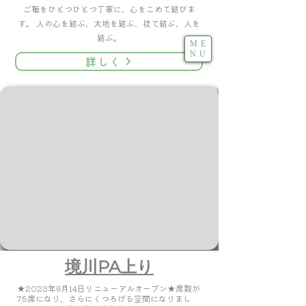
ご飯をひとつひとつ丁寧に、心をこめて結びま
す。 人の心を結ぶ、大地を結ぶ、技で結ぶ、人を
結ぶ。
ME
NU
詳しく
境川PA上り
★2023年6月14日リニューアルオープン★席数が
75席になり、さらにくつろげる空間になりまし