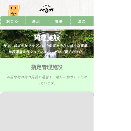
泊まる
遊ぶ
食事
温泉
関連施設
我々、株式会社アルプスは山梨県を中心に様々な事業、
​施設運営を行なっています。ぜひご覧ください。
指定管理施設
​市区町村の持つ施設の運営を、地域と協力して行な
っています。