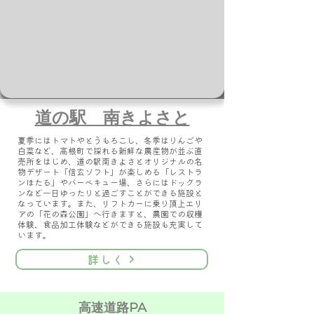
道の駅 南きよさと
夏季にはトマトやとうもろこし、冬季はりんごや
白菜など、高根町で採れる新鮮な農産物が並ぶ直
売所をはじめ、道の駅南きよさとオリジナルの名
物デザート「信玄ソフト」が楽しめる「レストラ
ンほたる」やバーベキュー場、さらにはドッグラ
ンなど一日ゆったりと過ごすことができる施設と
なっています。また、リフトカーに乗り頂上エリ
アの「花の森公園」へ行きますと、農園での収穫
体験、食品加工体験などができる施設も充実して
います。
詳しく
高速道路PA