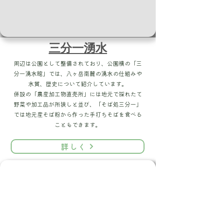
三分一湧水
周辺は公園として整備されており、公園横の「三
分一湧水館」では、八ヶ岳南麓の湧水の仕組みや
水質、歴史について紹介しています。
併設の「農産加工物直売所」には地元で採れたて
野菜や加工品が所狭しと並び、「そば処三分一」
では地元産そば粉から作った手打ちそばを食べる
こともできます。
詳しく