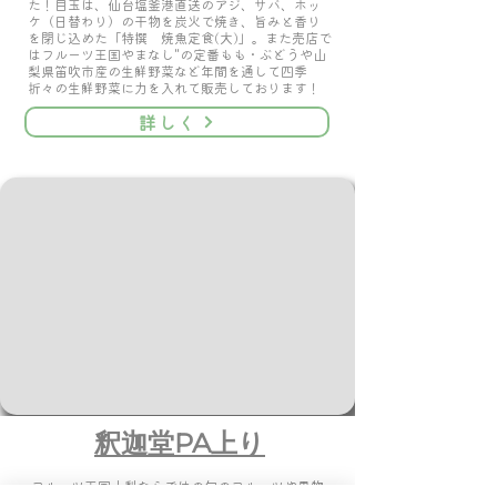
た！目玉は、仙台塩釜港直送のアジ、サバ、ホッ
ケ（日替わり）の干物を炭火で焼き、旨みと香り
を閉じ込めた「特撰 焼魚定食(大)」。また売店で
はフルーツ王国やまなし"の定番もも・ぶどうや山
梨県笛吹市産の生鮮野菜など年間を通して四季
折々の生鮮野菜に力を入れて販売しております！
詳しく
釈迦堂PA上り
フルーツ王国山梨ならではの旬のフルーツや果物