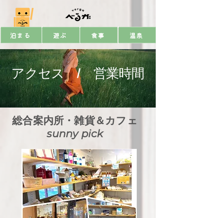
泊まる
遊ぶ
食事
温泉
アクセス / 営業時間
総合案内所・雑貨＆カフェ
sunny pick