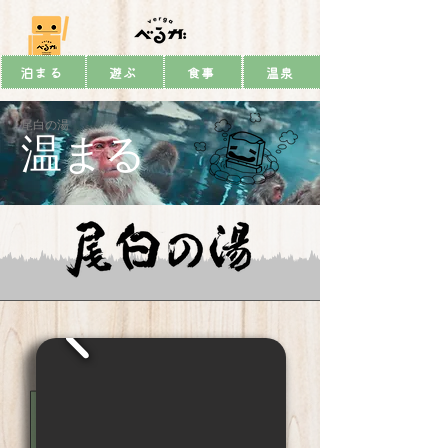
泊まる
遊ぶ
食事
温泉
​尾白の湯
​温まる