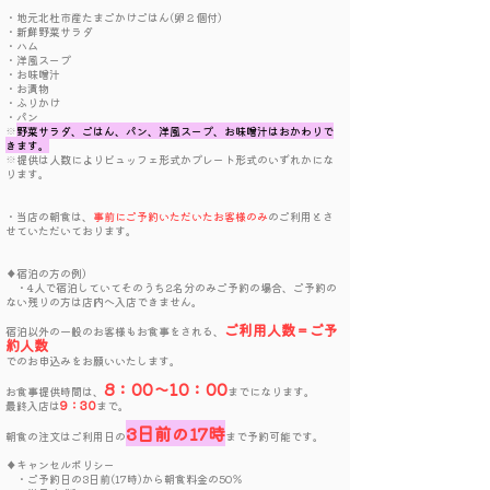
・地元北杜市産たまごかけごはん(卵２個付)
・新鮮野菜サラダ
・ハム
・洋風スープ
・お味噌汁
・お漬物
・ふりかけ
・パン
※
野菜サラダ、ごはん、パン、洋風スープ、お味噌汁はおかわりで
きます。
※提供は人数によりビュッフェ形式かプレート形式のいずれかにな
ります。
・当店の朝食は、
事前にご予約いただいたお客様のみ
のご利用とさ
せていただいております。
♦宿泊の方の例）
・4人で宿泊していてそのうち2名分のみご予約の場合、ご予約の
ない残りの方は店内へ入店できません。
ご利用人数＝ご予
宿泊以外の一般のお客様もお食事をされる、
約人数
でのお申込みをお願いいたします。
8：00～10：00
お食事提供時間は、
までになります。
9：30
最終入店は
まで。
3日前の17時
朝食の注文はご利用日の
まで予約可能です。
♦キャンセルポリシー
・ご予約日の3日前(17時)から朝食料金の50％