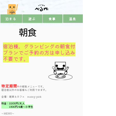
泊まる
遊ぶ
食事
温泉
朝食
​宿泊棟、グランピングの朝食付
プランでご予約の方は申し込み
不要です。
特定期間
※
の朝食メニューです。
​宿泊者以外のお客様もご利用できます。
会場：雑貨＆カフェ sunny pick
料金：2200円/大人
1500円/4歳～小学生
​～MENU～