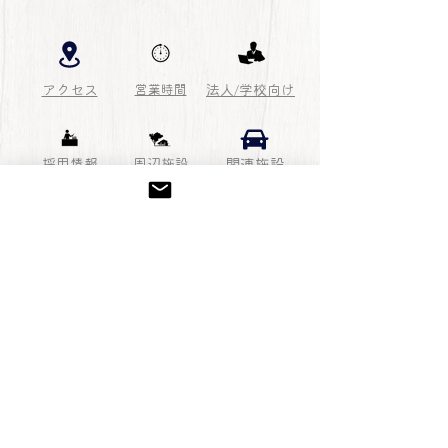
アクセス
営業時間
法人/学校向け
採用情報
周辺施設
関連施設
​雑貨＆カフェ
sunny pick
© 2026 Alps inc.
株式会社アルプス
​プライバシーポリシー