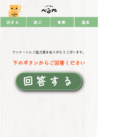
泊まる
遊ぶ
食事
温泉
​アンケートにご協力頂きありがとうございます。
​下のボタンからご回答ください
回答する