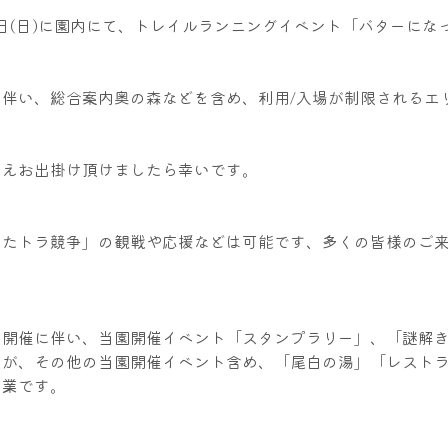
月19日(日)に園内にて、トレイルランニングイベント「バターに
。
に伴い、総合案内奥の森などを含め、利用/入場が制限されるエ
うえお出掛け頂けましたら幸いです。
ったトラ競争」の観戦や応援などは可能です、多くの皆様のご
の開催に伴い、当園開催イベント「スタンプラリー」、「謎解
まが、その他の当園開催イベント含め、「尾白の湯」「レスト
営業です。