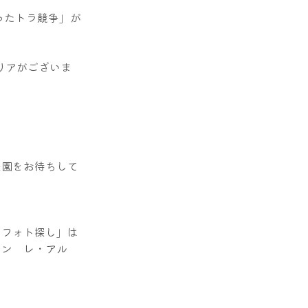
なったトラ競争」が
リアがございま
来園をお待ちして
きフォト探し」は
ラン　レ・アル