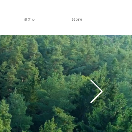
温まる
More