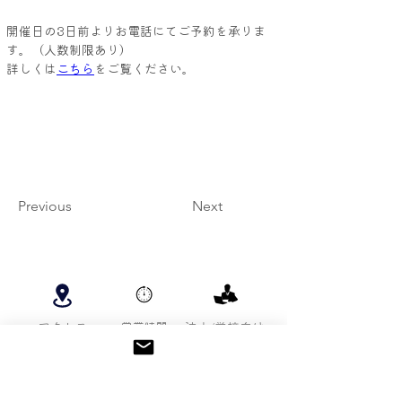
開催日の3日前よりお電話にてご予約を承りま
す。（人数制限あり）
詳しくは
こちら
をご覧ください。
Previous
Next
アクセス
営業時間
法人/学校向け
採用情報
周辺施設
関連施設