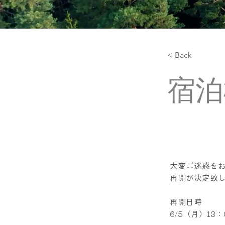
< Back
宿泊
大変ご迷惑を
再開が決定致
再開日時
6/5（月）13