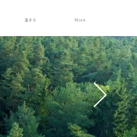
温まる
More