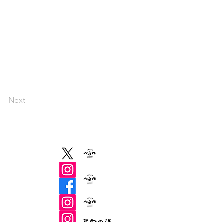
Next
s