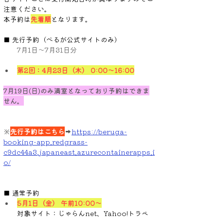
注意ください。
本予約は
先着順
となります。
■ 先行予約（べるが公式サイトのみ）
​　　
7月1日～7月31日分
第2回：4月23日（木） 0:00〜16:00
7月19日(日)のみ満室となっており予約はできま
せん。
※
先行予約はこちら
➡
https://
beruga-
booking-app.redgrass-
c9dc44a3.japaneast.azurecontainerapps.i
o/
■ 通常予約
5月1日（金） 午前10:00〜
対象サイト：じゃらんnet、Yahoo!トラベ