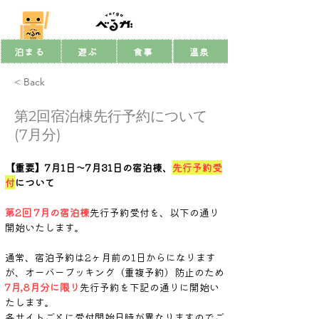
泊まる
遊ぶ
食事
温泉
< Back
第2回宿泊棟先行予約について
(7月分)
【重要】7月1日～7月31日の宿泊棟、
先行予約受
付
について
第2回 7月の宿泊棟
先行予約受付を、以下の通り
開始いたします。
通常、宿泊予約は2ヶ月前の1日からになります
が、オーバーブッキング（重複予約）防止のため
7月,8月分に限り
先行予約を下記の通りに開始い
たします。
各サイトごとに受付開始日時が異なりますのでご