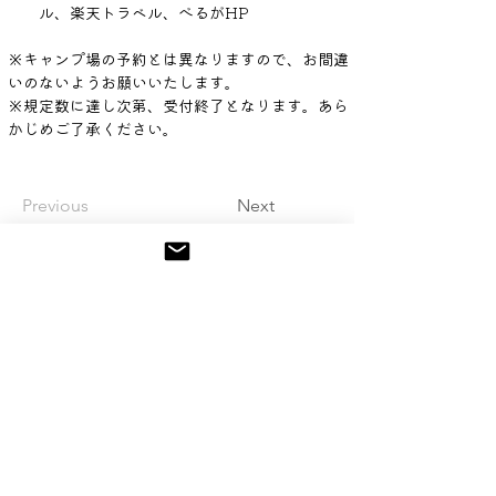
ル、楽天トラベル、べるがHP​
※キャンプ場の予約とは異なりますので、お間違
いのないようお願いいたします。
※規定数に達し次第、受付終了となります。あら
かじめご了承ください。
Previous
Next
アクセス
営業時間
法人/学校向け
採用情報
周辺施設
関連施設