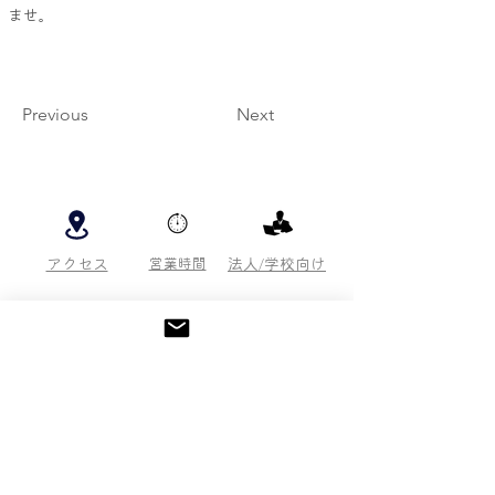
ませ。 
Previous
Next
アクセス
営業時間
法人/学校向け
採用情報
周辺施設
関連施設
​雑貨＆カフェ